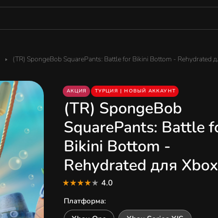
(TR) SpongeBob SquarePants: Battle for Bikini Bottom - Rehydrated 
АКЦИЯ
ТУРЦИЯ | НОВЫЙ АККАУНТ
(TR) SpongeBob
SquarePants: Battle f
Bikini Bottom -
Rehydrated для Xbox
4.0
Платформа
: