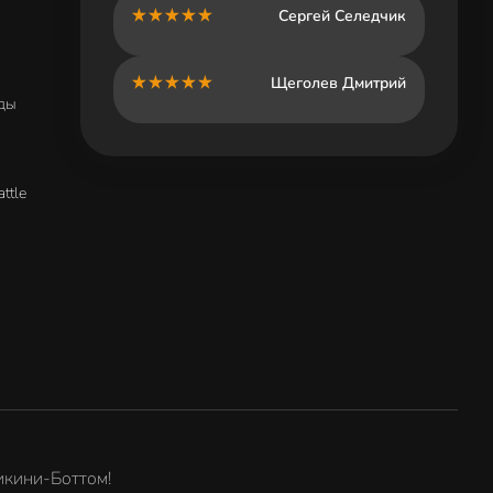
Сергей Селедчик
Щеголев Дмитрий
ады
ttle
икини-Боттом!