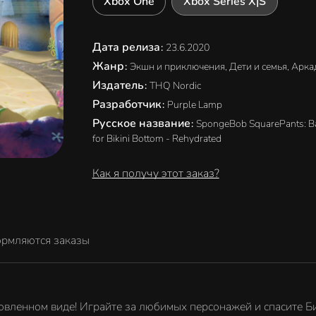
Xbox One
Xbox Series X|S
Дата релиза
:
23.6.2020
Жанр
:
Экшн и приключения, Дети и семья, Арк
Издатель
:
THQ Nordic
Разработчик
:
Purple Lamp
Русское название
:
SpongeBob SquarePants: Ba
for Bikini Bottom - Rehydrated
Как я получу этот заказ?
ормляются заказы
новленном виде! Играйте за любимых персонажей и спасите Б