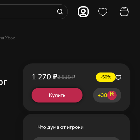
для Xbox
1 270 ₽
2 518 ₽
-50%
or
₭
Купить
+38
Что думают игроки