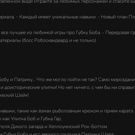
новленном виде! Играйте за любимых персонажей и спасите Б
ала. - Каждый имеет уникальные навыки. - Новый план Пла
чшее из любимой игры про Губку Боба. - Передовая граф
атериалы (босс Робосквидвард и не только).
бу и Патрику… Что же могло пойти не так? Само мироздание
 и доисторические улитки! Но нет ничего, с чем бы ни спра
ческий Шейк!
авыки, такие как взмах рыболовным крюком и прием каратэ.
 как Улитка Боб и Губка Гар.
 поля Дикого запада и Хеллоуинский Рок-Боттом.
 Губки Боба и его верного спутника Патрика Шара.