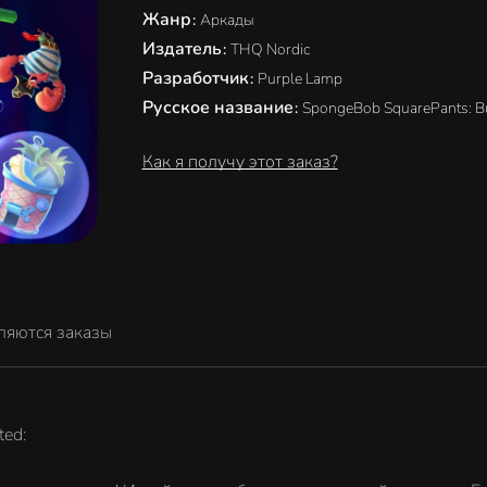
Жанр
:
Аркады
Издатель
:
THQ Nordic
Разработчик
:
Purple Lamp
Русское название
:
SpongeBob SquarePants: B
Как я получу этот заказ?
ляются заказы
ted: