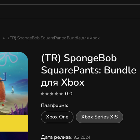
(TR) SpongeBob SquarePants: Bundle для Xbox
(TR) SpongeBob
SquarePants: Bundle
для Xbox
0.0
Платформа
:
Xbox One
Xbox Series X|S
Дата релиза
:
9.2.2024