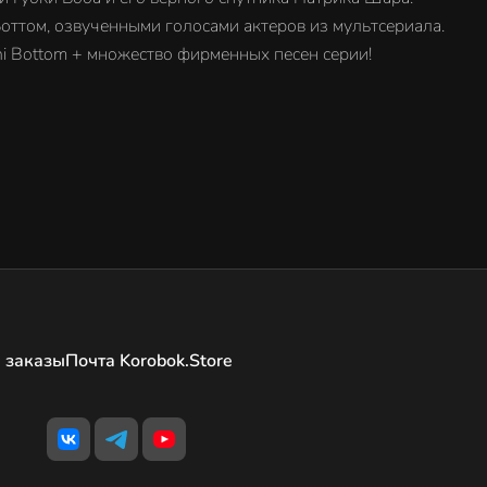
оттом, озвученными голосами актеров из мультсериала.
ini Bottom + множество фирменных песен серии!
 заказы
Почта Korobok.Store