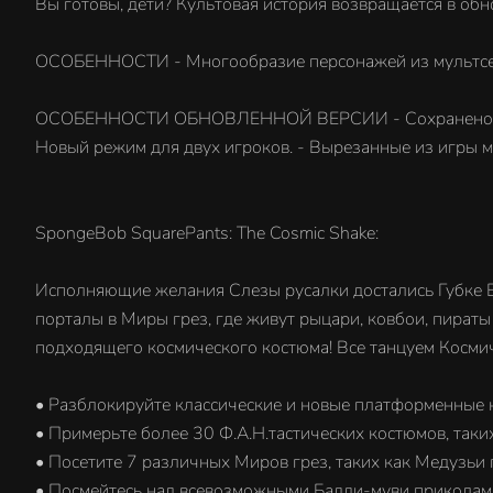
Вы готовы, дети? Культовая история возвращается в об
ОСОБЕННОСТИ - Многообразие персонажей из мультсери
ОСОБЕННОСТИ ОБНОВЛЕННОЙ ВЕРСИИ - Сохранено все лу
Новый режим для двух игроков. - Вырезанные из игры м
SpongeBob SquarePants: The Cosmic Shake:
Исполняющие желания Слезы русалки достались Губке Бо
порталы в Миры грез, где живут рыцари, ковбои, пираты
подходящего космического костюма! Все танцуем Косми
• Разблокируйте классические и новые платформенные н
• Примерьте более 30 Ф.А.Н.тастических костюмов, таких
• Посетите 7 различных Миров грез, таких как Медузьи
• Посмейтесь над всевозможными Бадди-муви приколами