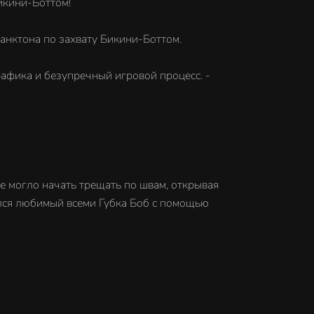
икини-Боттом!
нктона по захвату Бикини-Боттом.
ика и безупречный игровой процесс. -
 могло начать трещать по швам, открывая
вился любимый всеми Губка Боб с помощью