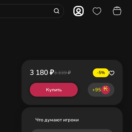
3 180 ₽
3 339 ₽
-5%
₭
Купить
+95
Что думают игроки