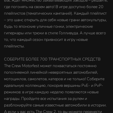
Вас ждет множество захватывающих заездов – решайте,
где погонять на своем авто! В игре доступно более 20
плейлистов (тематических кампаний). Каждый плейлист
– это шанс открыть для себя новые грани автокультуры,
будь то японские уличные гонки, электрические
гиперкары или трюки в стиле Голливуда. А лучше всего
то, что каждый сезон привносит в игру новые
плейлисты.
СОБЕРИТЕ БОЛЕЕ 700 ТРАНСПОРТНЫХ СРЕДСТВ
The Crew Motorfest может похвастаться постоянно
пополняемой линейкой невероятных автомобилей,
мотоциклов, самолетов, катеров и не только! Соберите
идеальную коллекцию, покорив вершины PvE- и PvP-
режимов: в игре каждую неделю появляются новые
награды. Пройдите все испытания за рулем и
разблокируйте самые известные автомобили в истории.
А если у вас есть The Crew 2, то вы можете перенести