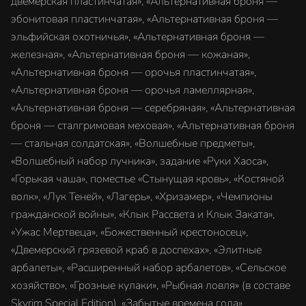
двемерская пластинчатая», «Альтернативная броня —
эбонитовая пластинчатая», «Альтернативная броня —
эльфийская охотничья», «Альтернативная броня —
железная», «Альтернативная броня — кожаная»,
«Альтернативная броня — орочья пластинчатая»,
«Альтернативная броня — орочья ламеллярная»,
«Альтернативная броня — серебряная», «Альтернативная
броня — сталгримовая меховая», «Альтернативная броня
— стальная солдатская», «Волшебные предметы»,
«Волшебный набор лучника», задание «Руки Хаоса»,
«Горькая чаша», поместье «Стынущая кровь», «Костяной
волк», «Лук Теней», «Лагерь», «Хризамер», «Чемпионы
гражданской войны», «Клык Рассвета и Клык Заката»,
«Ужас Мертвеца», «Божественный крестоносец»,
«Двемерский грязевой краб в доспехах», «Элитные
арбалеты», «Расширенный набор арбалетов», «Сельское
хозяйство», «Грозные кулаки», «Рыбная ловля» (в составе
Skyrim Special Edition), «Забытые времена года»,