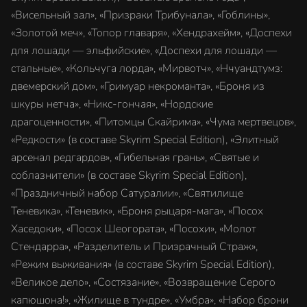
«Висельный зал», «Призраки Трибунала», «Гоблины»,
«Золотой меч», «Топор главаря», «Хендрахейм», «Доспехи
для лошади — эльфийские», «Доспехи для лошади —
стальные», «Кольчуга лорда», «Мирвотч», «Нчуандтумз:
двемерский дом», «Гримуар некроманта», «Броня из
шкуры нетча», «Никс-гончая», «Нордские
драгоценности», «Питомцы Скайрима», «Чума мертвецов»,
«Редкости» (в составе Skyrim Special Edition), «Элитный
арсенал редгардов», «Гибельная грань», «Святые и
соблазнители» (в составе Skyrim Special Edition),
«Праздничный набор Сатуралии», «Святилище
Теневика», «Теневик», «Броня рыцаря-мага», «Посох
Хаседоки», «Посох Шеогората», «Посохи», «Молот
Стендарра», «Разделитель и Призрачный Страж»,
«Режим выживания» (в составе Skyrim Special Edition),
«Великое дело», «Состязание», «Возвращение Серого
капюшона!», «Жилище в тундре», «Умбра», «Набор брони