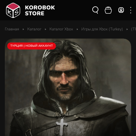
Главная
Каталог
Каталог Xbox
Игры для Xbox (Turkey)
(T
ТУРЦИЯ | НОВЫЙ АККАУНТ