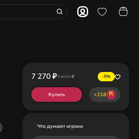
7 270 ₽
7 637 ₽
-5%
₭
Купить
+218
Что думают игроки