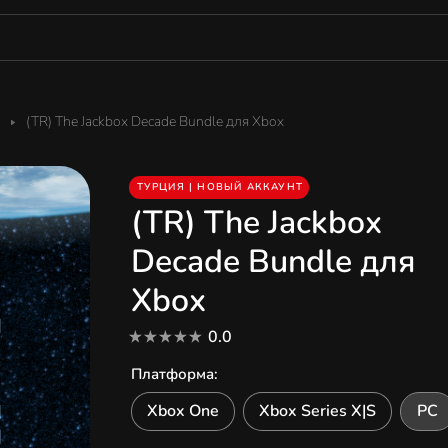
(TR) The Jackbox Decade Bundle для Xbox
ТУРЦИЯ | НОВЫЙ АККАУНТ
(TR) The Jackbox
Decade Bundle для
Xbox
0.0
Платформа
:
Xbox One
Xbox Series X|S
PC