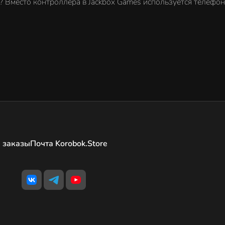
ее? Вместо контроллера в Jackbox Games используется телефо
 заказы
Почта Korobok.Store