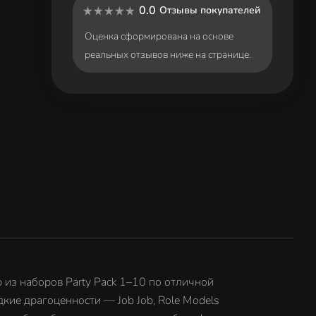
0.0
Отзывы покупателей
Оценка сформирована на основе
реальных отзывов ниже на странице.
 из наборов Party Pack 1–10 по отличной
редкие драгоценности — Job Job, Role Models