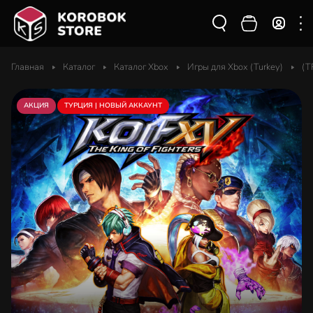
Главная
Каталог
Каталог Xbox
Игры для Xbox (Turkey)
(T
АКЦИЯ
ТУРЦИЯ | НОВЫЙ АККАУНТ