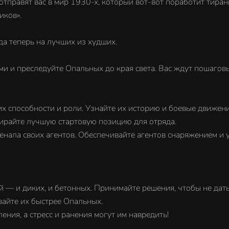
отправят вас в мир 1930-х, который вот-вот поработит тиран
иков».
да теперь на лучших из худших.
ми и преследуйте Опальных до края света. Вас ждут пошаго
х способности и роли. Узнайте их историю и боевые движени
бирайте лучшую стартовую позицию для отряда.
сенала своих агентов. Обеспечивайте агентов снаряжением и
й — и диких, и бетонных. Принимайте решения, чтобы не дат
вайте их быстрее Опальных.
ения, а стресс и ранения могут им навредить!