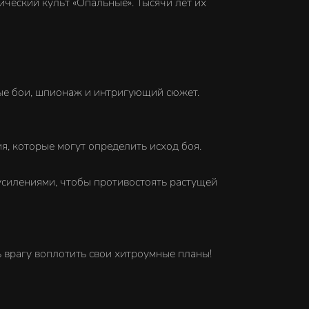
ический культ «Опальные». Тысячи лет их
вые бои, шпионаж и интригующий сюжет.
я, которые могут определить исход боя.
 усилениями, чтобы противостоять растущей
ь врагу воплотить свои хитроумные планы!