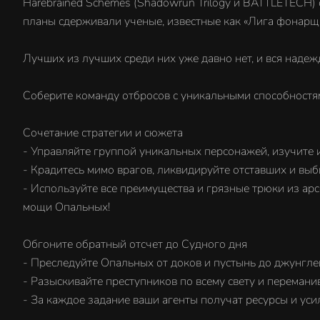
Harebrained Schemes (Shadowrun Trilogy и BATTLETECH) 
планы сдерживали ученые, известные как «Лига фонарщ
Лучших из лучших среди них уже давно нет, и вся надеж
Соберите команду отбросов с уникальными способностя
Сочетание стратегии и сюжета
- Управляйте группой уникальных персонажей, изучите и
- Крадитесь мимо врагов, ликвидируйте отставших и вы
- Используйте все преимущества и грязные трюки из ар
мощи Опальных!
Обгоните обратный отсчет до Судного дня
- Преследуйте Опальных от доков и пустынь до джунгле
- Разыскивайте преступников по всему свету и перемани
- За каждое задание ваши агенты получат ресурсы и усил