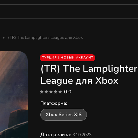
(TR) The Lamplighters League для Xbox
ТУРЦИЯ | НОВЫЙ АККАУНТ
(TR) The Lamplighter
League для Xbox
0.0
Платформа
:
Xbox Series X|S
Дата релиза
:
3.10.2023