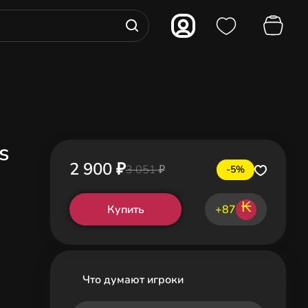
s
2 900 ₽
3 051 ₽
-5%
₭
Купить
+87
Что думают игроки