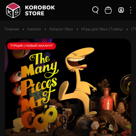
Главная
Каталог
Каталог Xbox
Игры для Xbox (Turkey)
(T
ТУРЦИЯ | НОВЫЙ АККАУНТ