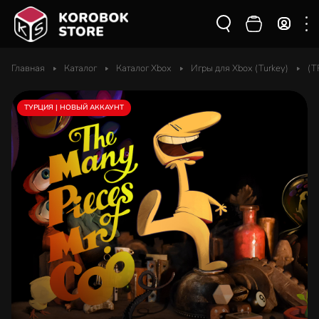
Главная
Каталог
Каталог Xbox
Игры для Xbox (Turkey)
(T
ТУРЦИЯ | НОВЫЙ АККАУНТ