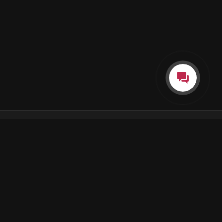
Каталог
Как пользоваться подпиской
Как отгружаются заказы
Почта Korobok.Store