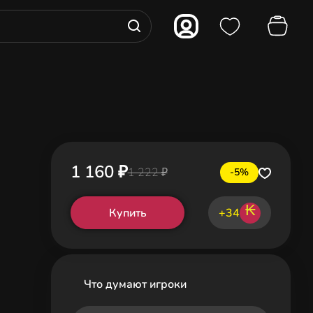
1 160 ₽
1 222 ₽
-5%
₭
Купить
+34
Что думают игроки