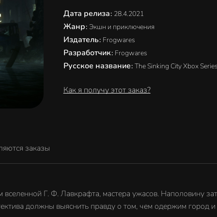
Дата релиза
:
28.4.2021
Жанр
:
Экшн и приключения
Издатель
:
Frogwares
Разработчик
:
Frogwares
Русское название
:
The Sinking City Xbox Serie
Как я получу этот заказ?
ляются заказы
ам вселенной Г. Ф. Лавкрафта, мастера ужасов. Наполовину з
тектива должны выяснить правду о том, чем одержим город и