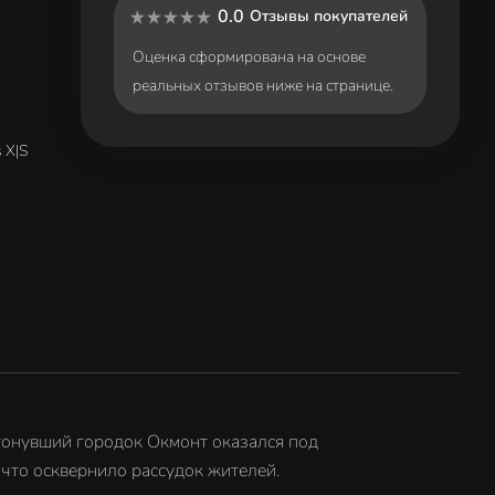
0.0
Отзывы покупателей
Оценка сформирована на основе
реальных отзывов ниже на странице.
s X|S
атонувший городок Окмонт оказался под
 что осквернило рассудок жителей.