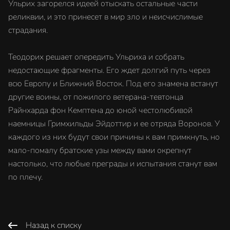
Ульрих загорелся идеей отыскать остальные части
реликвии, и это принесет в мир зло и неисчислимые
страдания.
Теодорих решает опередить Ульриха и собрать
недостающие фрагменты. Его ждет долгий путь через
всю Европу и Ближний Восток. Под его знамена встанут
другие воины, от пожилого ветерана-тевтонца
Райнхарда фон Кемптена до юной честолюбивой
наемницы Гримхильды Эйдоттир и ее отряда Воронов. У
каждого из них будут свои причины к вам примкнуть, но
мало-помалу братские узы между вами окрепнут
настолько, что любые преграды и испытания станут вам
по плечу.
Назад к списку