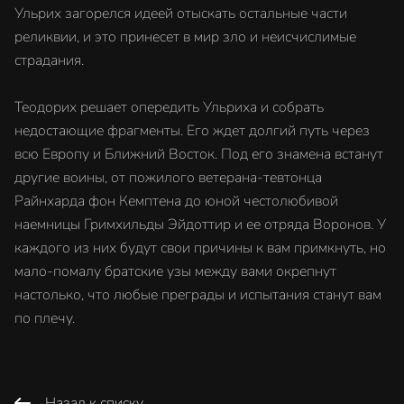
Ульрих загорелся идеей отыскать остальные части
реликвии, и это принесет в мир зло и неисчислимые
страдания.
Теодорих решает опередить Ульриха и собрать
недостающие фрагменты. Его ждет долгий путь через
всю Европу и Ближний Восток. Под его знамена встанут
другие воины, от пожилого ветерана-тевтонца
Райнхарда фон Кемптена до юной честолюбивой
наемницы Гримхильды Эйдоттир и ее отряда Воронов. У
каждого из них будут свои причины к вам примкнуть, но
мало-помалу братские узы между вами окрепнут
настолько, что любые преграды и испытания станут вам
по плечу.
Назад к списку