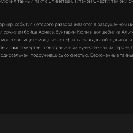
ключил тайный пакт с Эпиметеем, Титаном Смерти: так они см
формер, события которого разворачиваются в разрушенном мир
и оружием бойца Ариаса, бунтарки Кюли и волшебника Альг
 монстров, ищите мощные артефакты, разгадывайте дьявольс
жбе и самопожертве, о безграничном мужестве наших героев,
те односельчан, подружившись со смертью. Бесконечные тайн