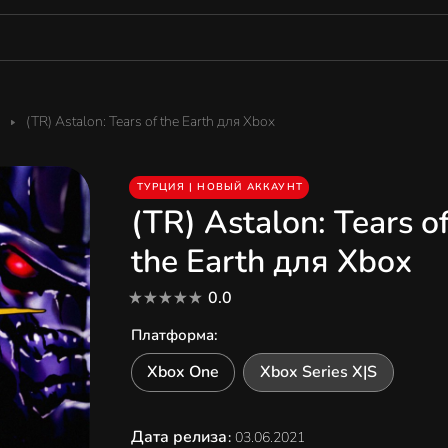
(TR) Astalon: Tears of the Earth для Xbox
ТУРЦИЯ | НОВЫЙ АККАУНТ
(TR) Astalon: Tears o
the Earth для Xbox
0.0
Платформа
:
Xbox One
Xbox Series X|S
Дата релиза
:
03.06.2021