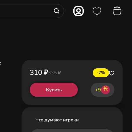
f
310 ₽
335 ₽
-7%
₭
Купить
+9
Что думают игроки