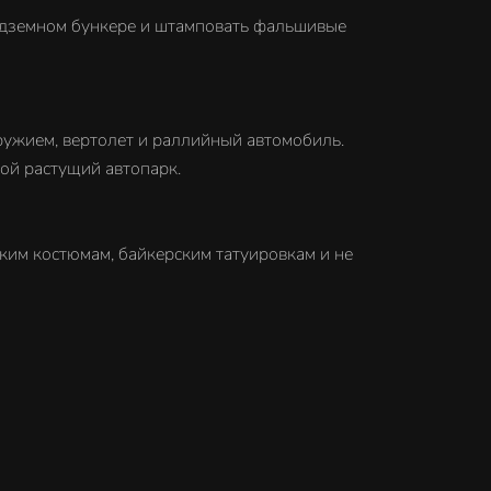
подземном бункере и штамповать фальшивые
ружием, вертолет и раллийный автомобиль.
вой растущий автопарк.
ким костюмам, байкерским татуировкам и не