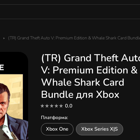
(TR) Grand Theft Auto V: Premium Edition & Whale Shark Card Bund
(TR) Grand Theft Aut
V: Premium Edition &
Whale Shark Card
Bundle для Xbox
0.0
Платформа
:
Xbox One
Xbox Series X|S