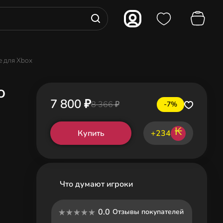
le для Xbox
o
7 800 ₽
8 366 ₽
-7%
₭
Купить
+234
Что думают игроки
0.0
Отзывы покупателей