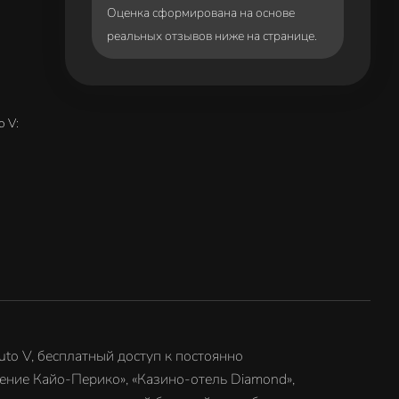
Оценка сформирована на основе
реальных отзывов ниже на странице.
o V:
uto V, бесплатный доступ к постоянно
ление Кайо-Перико», «Казино-отель Diamond»,