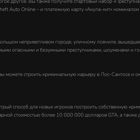
огое другое. Вы также получите стартовый набор «Преступна
eft Auto Online – и платежную карту «Акула-кит» номинало
большом неприветливом городе, уличному ловчиле, вышедше
амыми опасными и безумными преступниками, шоуменами и г
вы можете строить криминальную карьеру в Лос-Сантосе и ок
трый способ для новых игроков построить собственную крим
рной стоимостью более 10 000 000 долларов GTA, а также 