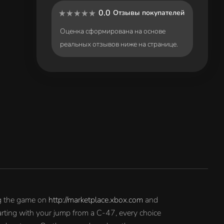
0.0
Отзывы покупателей
Оценка сформирована на основе
реальных отзывов ниже на странице.
ng the game on
http://marketplace.xbox.com
and
arting with your jump from a C-47, every choice