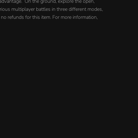
ic advantage. On the ground, explore the open,
ious multiplayer battles in three different modes,
no refunds for this item. For more information,
hello@korobok.store