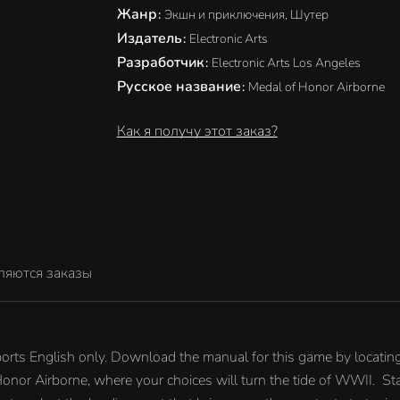
Жанр
:
Экшн и приключения, Шутер
Издатель
:
Electronic Arts
Разработчик
:
Electronic Arts Los Angeles
Русское название
:
Medal of Honor Airborne
Как я получу этот заказ?
ляются заказы
orts English only. Download the manual for this game by locati
Honor Airborne, where your choices will turn the tide of WWII. St