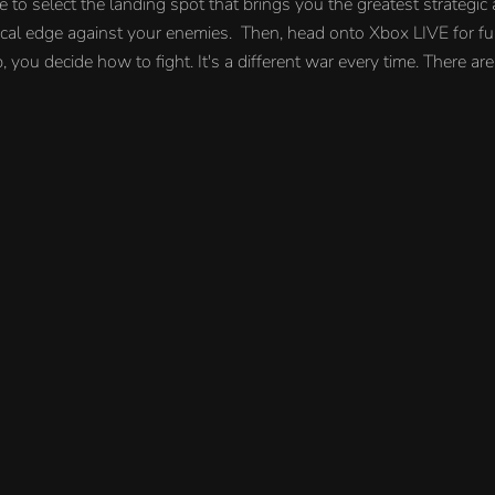
te to select the landing spot that brings you the greatest strateg
ctical edge against your enemies. Then, head onto Xbox LIVE for fur
ou decide how to fight. It's a different war every time. There are 
 заказы
Почта Korobok.Store