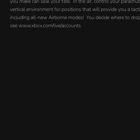
you make can seal your fate. In the air, control your parachu
vertical environment for positions that will provide you a ta
including all-new Airborne modes! You decide where to drop, y
see www.xbox.com/live/accounts.
Назад к списку
Каталог
Как пользоваться подпиской
Как отгружаются