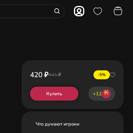
420 ₽
441 ₽
-5%
₭
Купить
+12
Что думают игроки