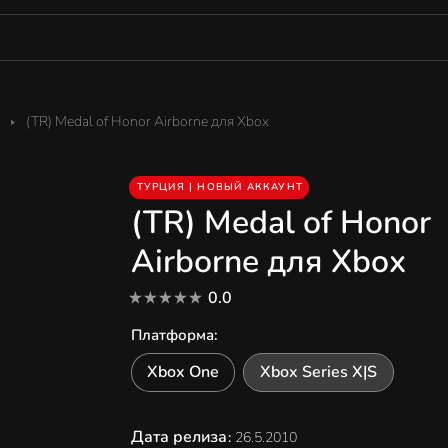
(TR) Medal of Honor Airborne для Xbox
ТУРЦИЯ | НОВЫЙ АККАУНТ
(TR) Medal of Honor
Airborne для Xbox
0.0
Платформа
:
Xbox One
Xbox Series X|S
Дата релиза
:
26.5.2010