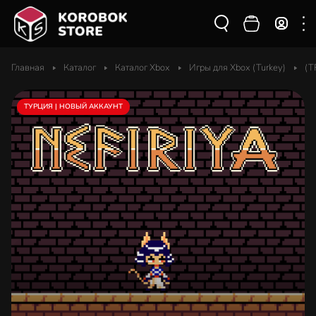
Главная
Каталог
Каталог Xbox
Игры для Xbox (Turkey)
(T
ТУРЦИЯ | НОВЫЙ АККАУНТ