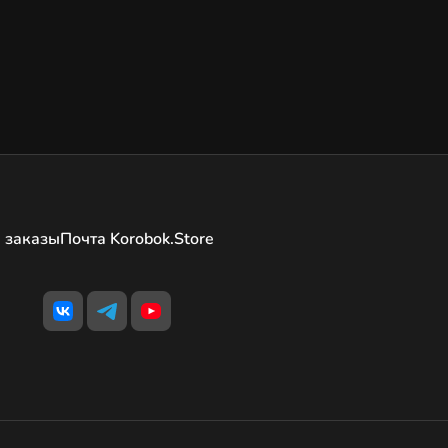
 заказы
Почта Korobok.Store