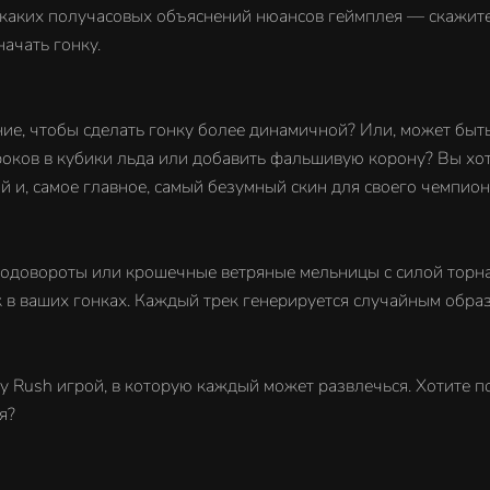
ких получасовых объяснений нюансов геймплея — скажите св
ачать гонку.
ие, чтобы сделать гонку более динамичной? Или, может быть
гроков в кубики льда или добавить фальшивую корону? Вы хот
 и, самое главное, самый безумный скин для своего чемпион
водовороты или крошечные ветряные мельницы с силой торн
 в ваших гонках. Каждый трек генерируется случайным образ
Rush игрой, в которую каждый может развлечься. Хотите по
я?