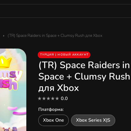
(TR) Space Raiders in Space + Clumsy Rush для Xbox
ТУРЦИЯ | НОВЫЙ АККАУНТ
(TR) Space Raiders in
Space + Clumsy Rush
для Xbox
0.0
Платформа
:
Xbox One
Xbox Series X|S