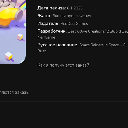
Дата релиза
:
6.1.2023
Жанр
:
Экшн и приключения
Издатель
:
RedDeerGames
Разработчик
:
Destructive Creations/ 2 Stupid De
NerfGame
Русское название
:
Space Raiders in Space + C
Rush
Как я получу этот заказ?
ляются заказы