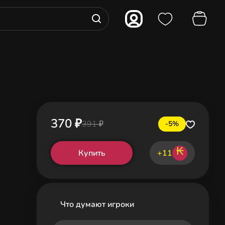
370 ₽
391 ₽
-5%
₭
Купить
+11
Что думают игроки