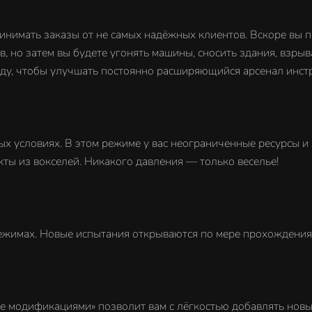
инимать заказы от не самых надёжных клиентов. Вскоре вы по
в, но затем вы будете угонять машины, сносить здания, взры
юду, чтобы улучшать постоянно расширяющийся арсенал инст
 условиях. В этом режиме у вас неограниченные ресурсы и 
ты из вокселей. Никакого давления — только веселье!
ежимах. Новые испытания открываются по мере прохождения
 модификациями» позволит вам с лёгкостью добавлять новые