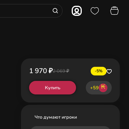
1 970 ₽
2 069 ₽
-5%
₭
Купить
+59
Что думают игроки