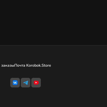
 заказы
Почта Korobok.Store