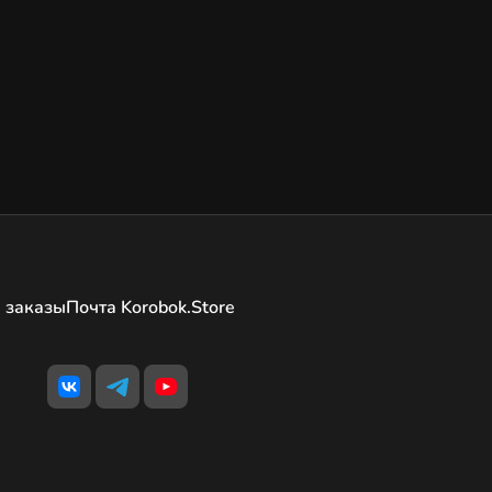
 заказы
Почта Korobok.Store