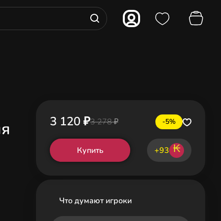
3 120 ₽
3 278 ₽
-5%
ля
₭
Купить
+93
Что думают игроки