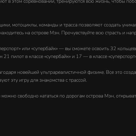
вуют в этом соревновании, тренируются всю жизнь, чтобы по
щики, мотоциклы, команды и трасса позволяют создать уник
находитесь на острове Мэн. Прочувствуйте всю страсть и нап
уперспорт» или «супербайк» — вы сможете освоить 32 кольцев
21 пилот в классе «супербайк» и 17 — в классе «суперспорт»
лагодаря новейшей ультрареалистичной физике. Все это созд
т эту игру для знакомства с трассой.
е можно свободно кататься по дорогам острова Мэн, открыв