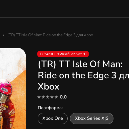
(TR) TT Isle Of Man: Ride on the Edge 3 для Xbox
ТУРЦИЯ | НОВЫЙ АККАУНТ
(TR) TT Isle Of Man:
Ride on the Edge 3 д
Xbox
0.0
Платформа
:
Xbox One
Xbox Series X|S