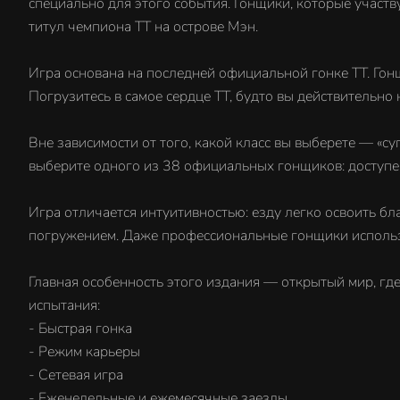
специально для этого события. Гонщики, которые участ
титул чемпиона ТТ на острове Мэн.
Игра основана на последней официальной гонке ТТ. Гон
Погрузитесь в самое сердце ТТ, будто вы действительно 
Вне зависимости от того, какой класс вы выберете — «с
выберите одного из 38 официальных гонщиков: доступен 
Игра отличается интуитивностью: езду легко освоить б
погружением. Даже профессиональные гонщики использую
Главная особенность этого издания — открытый мир, гд
испытания:
- Быстрая гонка
- Режим карьеры
- Сетевая игра
- Еженедельные и ежемесячные заезды