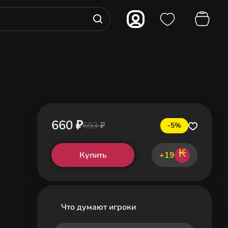
660 ₽
693 ₽
-5%
₭
Купить
+19
Что думают игроки