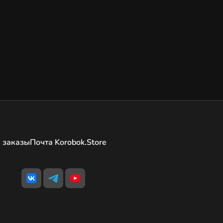
 заказы
Почта Korobok.Store