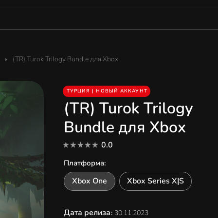
(TR) Turok Trilogy Bundle для Xbox
ТУРЦИЯ | НОВЫЙ АККАУНТ
(TR) Turok Trilogy
Bundle для Xbox
0.0
Платформа
:
Xbox One
Xbox Series X|S
Дата релиза
:
30.11.2023