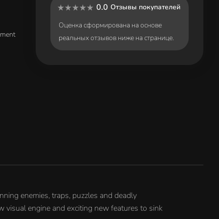
0.0
Отзывы покупателей
Оценка сформирована на основе
nment
реальных отзывов ниже на странице.
unning enemies, traps, puzzles and deadly
visual engine and exciting new features to sink