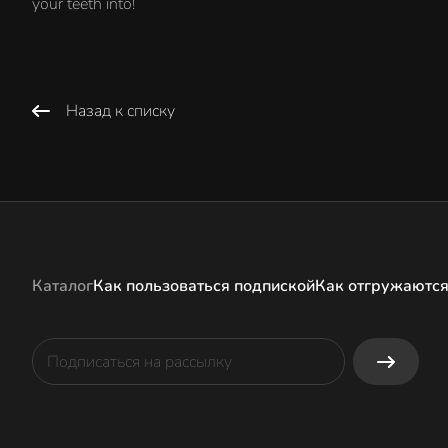
your teeth into!
Назад к списку
Каталог
Как пользоваться подпиской
Как отгружаются