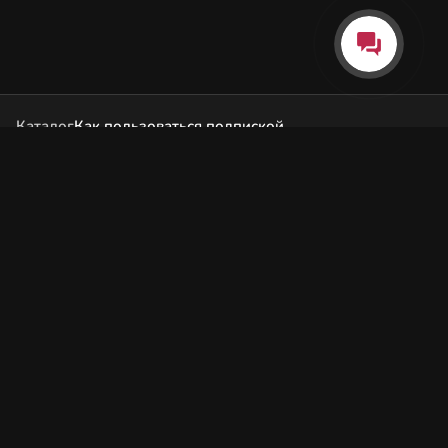
Каталог
Как пользоваться подпиской
Как отгружаются заказы
Почта Korobok.Store
hello@korobok.store
© 2026 Korobok.store