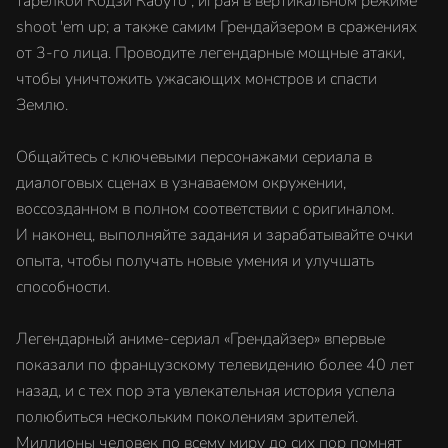
тарелкой Кодзи Кабуто , играя в вертикальном режиме
shoot 'em up; а также самим Грендайзером в сражениях
от 3-го лица. Проводите легендарные мощные атаки,
чтобы уничтожить ужасающих монстров и спасти
Землю.
Общайтесь с ключевыми персонажами сериала в
диалоговых сценах в узнаваемом окружении,
воссозданном в полном соответствии с оригиналом.
И наконец, выполняйте задания и зарабатывайте очки
опыта, чтобы получать новые умения и улучшать
способности.
Легендарный аниме-сериал «Грендайзер» впервые
показали по французскому телевидению более 40 лет
назад, и с тех пор эта увлекательная история успела
полюбиться нескольким поколениям зрителей.
Миллионы человек по всему миру до сих пор помнят