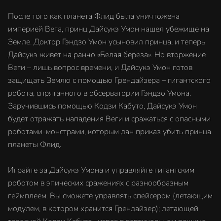
После того как планета Флид была уничтожена
империей Вега, принц Дайсукэ Умон нашел убежище на
Земле. Доктор Гэндзо Умон усыновил принца, и теперь
Дайсукэ живет на ранчо «Белая береза». Но вторжение
Веги – лишь вопрос времени, и Дайсукэ Умон готов
защищать Землю с помощью Грендайзера – гигантского
робота, спрятанного в обсерватории Гэндзо Умона.
Заручившись помощью Кодзи Кабуто, Дайсукэ Умон
будет отражать нападения Веги и сражаться с опасными
роботами-монстрами, которым дан приказ убить принца
планеты Флид.
Играйте за Дайсукэ Умона и управляйте гигантским
роботом в эпических сражениях с разнообразным
геймплеем. Вы сможете управлять спейсером (летающим
модулем, в котором хранится Грендайзер); летающей