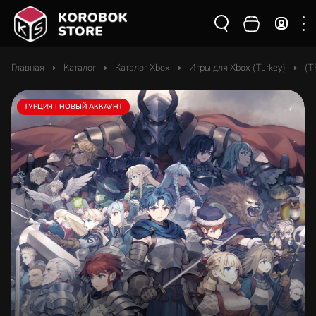
Главная
Каталог
Каталог Xbox
Игры для Xbox (Turkey)
(T
ТУРЦИЯ | НОВЫЙ АККАУНТ