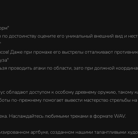
орм"
 по достоинству оцените его уникальный внешний вид и нест
"
сов! Даже при промахе его выстрелы отталкивают противник
уза"
льзя проводить атаки по области, зато при должной координ
с обладают доступом к особому древнему оружию, такому как
аботы по-прежнему помогает вывести мастерство стрельбы на
река. Наслаждайтесь любимыми треками в формате WAV.
лизированном артбуке, созданном нашими талантливыми худ