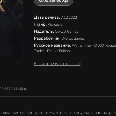
Xbox Series X|S
Дата релиза
:
7.12.2023
Жанр
:
Ролевые
Издатель
:
Owlcat Games
Разработчик
:
Owlcat Games
Русское название
:
Warhammer 40,000: Rogue
Trader - Deluxe Edition
Как я получу этот заказ?
ляются заказы
явления слабости, поэтому, чтобы его обуздать, вам потреб