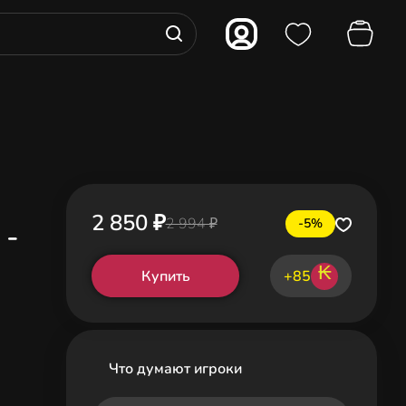
2 850 ₽
2 994 ₽
-5%
 -
₭
Купить
+85
Что думают игроки