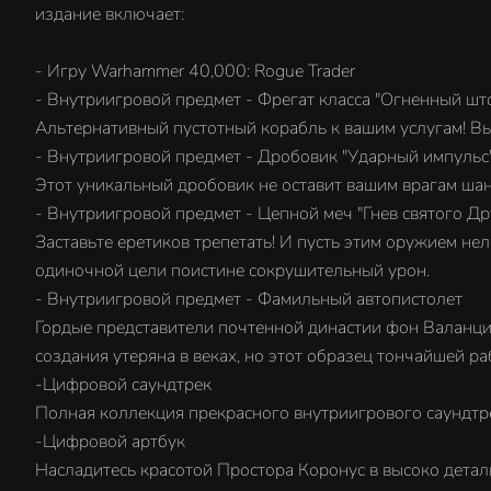
издание включает:
- Игру Warhammer 40,000: Rogue Trader
- Внутриигровой предмет - Фрегат класса "Огненный шт
Альтернативный пустотный корабль к вашим услугам! Вы
- Внутриигровой предмет - Дробовик "Ударный импульс
Этот уникальный дробовик не оставит вашим врагам шан
- Внутриигровой предмет - Цепной меч "Гнев святого Др
Заставьте еретиков трепетать! И пусть этим оружием не
одиночной цели поистине сокрушительный урон.
- Внутриигровой предмет - Фамильный автопистолет
Гордые представители почтенной династии фон Валанциу
создания утеряна в веках, но этот образец тончайшей р
-Цифровой саундтрек
Полная коллекция прекрасного внутриигрового саундт
-Цифровой артбук
Насладитесь красотой Простора Коронус в высоко дета