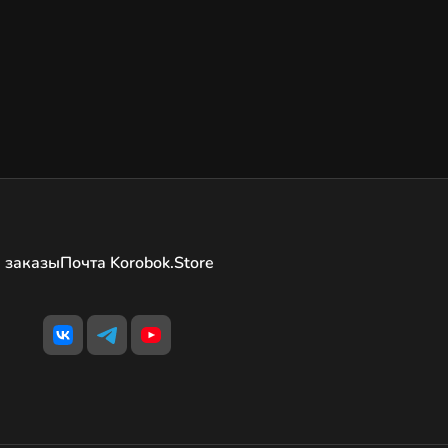
 заказы
Почта Korobok.Store