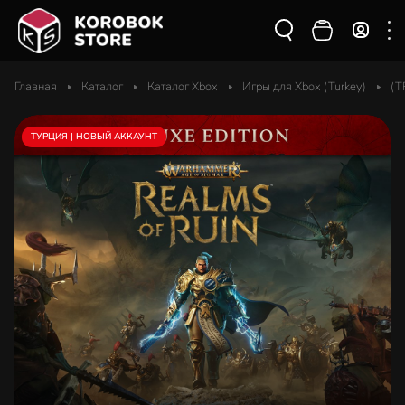
Главная
Каталог
Каталог Xbox
Игры для Xbox (Turkey)
(T
ТУРЦИЯ | НОВЫЙ АККАУНТ