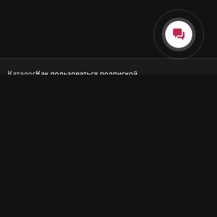
Каталог
Как пользоваться подпиской
Как отгружаются заказы
Почта Korobok.Store
hello@korobok.store
© 2026 Korobok.store