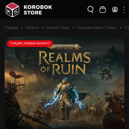
Главная
Каталог
Каталог Xbox
Игры для Xbox (Turkey)
(T
ТУРЦИЯ | НОВЫЙ АККАУНТ