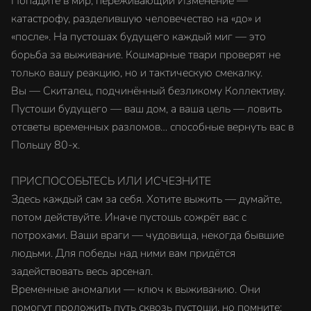
Попадите в мир, переживающий Изменение —
катастрофу, разделившую человечество на «до» и
«после». На пустошах будущего каждый миг — это
борьба за выживание. Кошмарные твари проверят не
только вашу реакцию, но и тактическую смекалку.
Вы — Скиталец, подчинённый безликому Коллективу.
Пустоши будущего — ваш дом, а ваша цель — ловить
отсветы временных разломов… способные вернуть вас в
Польшу 80-х.
ПРИСПОСОБЬТЕСЬ ИЛИ ИСЧЕЗНИТЕ
Здесь каждый сам за себя. Хотите выжить — думайте,
потом действуйте. Иначе пустошь сожрёт вас с
потрохами. Ваши враги — чудовища, некогда бывшие
людьми. Для победы над ними вам придётся
задействовать весь арсенал.
Временные аномалии — ключ к выживанию. Они
помогут проложить путь сквозь пустоши, но помните: