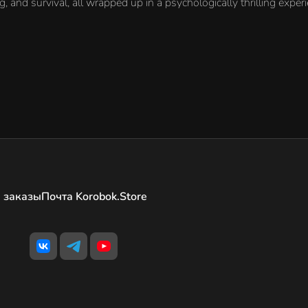
 and survival, all wrapped up in a psychologically thrilling experi
 заказы
Почта Korobok.Store