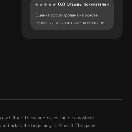
0.0
Отзывы покупателей
Оценка сформирована на основе
реальных отзывов ниже на странице.
on each floor. These anomalies can be anywhere -
d you back to the beginning, to Floor 9. The game