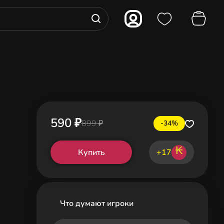
590 ₽
899 ₽
-34%
₭
Купить
+17
Что думают игроки