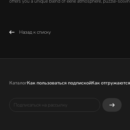
offers you a unique blend of eerie atmosphere, puzzle-solving,
Назад к списку
Каталог
Как пользоваться подпиской
Как отгружаются