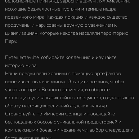
белоснежные пики Анд, заросли в джунглях Амазонки,
иссохшие безжалостные пустыни и темные недра
подземного мира. Каждая локация и каждое существо
продуманы и нарисованы вручную с уважением к
цивилизациям, которые некогда населяли территорию
Перу.
Путешествуйте, собирайте коллекцию и изучайте
историю мира
Наши предки вели хроники с помощью артефактов,
ныне известных как «кипу». Отыщите все кипу, чтобы
узнать историю Вечного затмения, и соберите
коллекцию уникальных тайных предметов, созданных по
образу настоящих реликвий андских культур.
Странствуйте по Империи Солнца и побеждайте
беспощадных боссов с уникальной предысторией и
комплексными боевыми механиками; выбор следующего
босса всегда за вами.