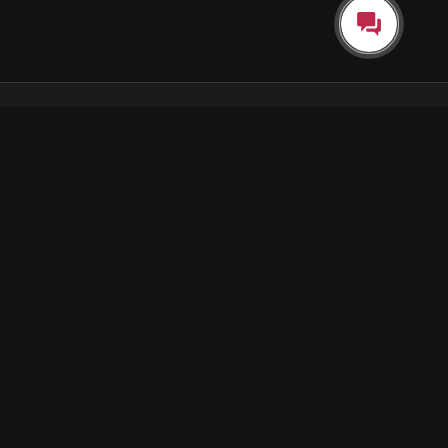
Каталог
Как пользоваться подпиской
Как отгружаются заказы
Почта Korobok.Store
hello@korobok.store
© 2026 Korobok.store
Конфиденциальность
Оферта
Поддержка и контакты