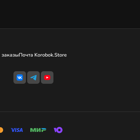
 заказы
Почта Korobok.Store