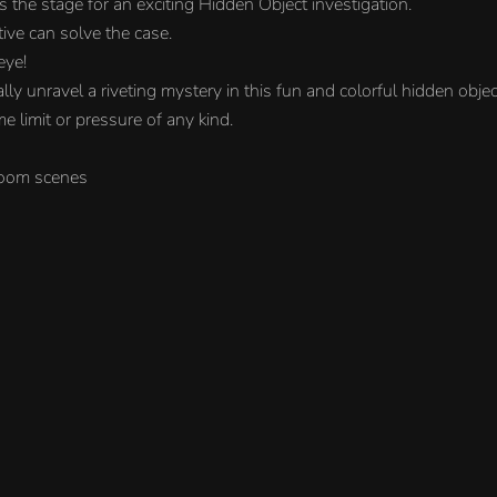
he stage for an exciting Hidden Object investigation.
ive can solve the case.
eye!
nally unravel a riveting mystery in this fun and colorful hidden obj
e limit or pressure of any kind.
zoom scenes