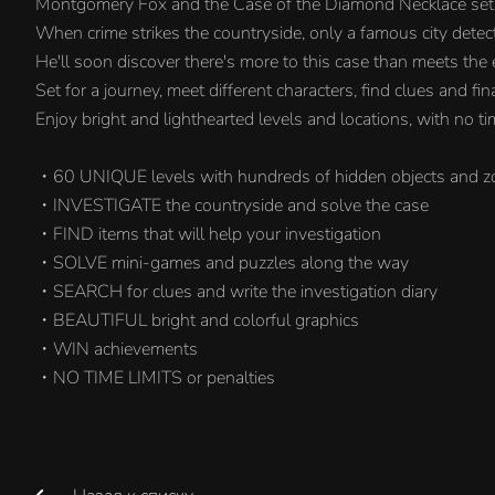
Montgomery Fox and the Case of the Diamond Necklace sets t
When crime strikes the countryside, only a famous city detect
He'll soon discover there's more to this case than meets the 
Set for a journey, meet different characters, find clues and fi
Enjoy bright and lighthearted levels and locations, with no tim
・60 UNIQUE levels with hundreds of hidden objects and 
・INVESTIGATE the countryside and solve the case
・FIND items that will help your investigation
・SOLVE mini-games and puzzles along the way
・SEARCH for clues and write the investigation diary
・BEAUTIFUL bright and colorful graphics
・WIN achievements
・NO TIME LIMITS or penalties