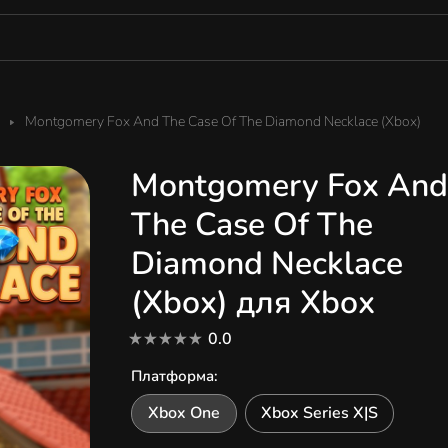
Montgomery Fox And The Case Of The Diamond Necklace (Xbox)
Montgomery Fox And
The Case Of The
Diamond Necklace
(Xbox) для Xbox
0.0
Платформа
:
Xbox One
Xbox Series X|S