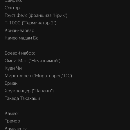
Сайракс
Сектор
Гоуст Фейс (франшиза "Крик")
T-1000 ("Терминатор 2")
Конан-варвар
Камео мадам Бо
Боевой набор:
Омни-Мэн ("Неуязвимый")
Куан Чи
Миротворец ("Миротворец" DC)
Ермак
Хоумлендер ("Пацаны")
Такеда Такахаши
Камео:
Тремор
Камелеона