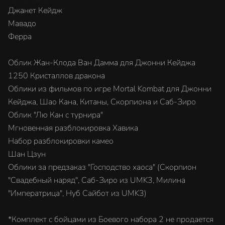
Джанет Кейдж
Мавадо
Ферра
Облик Жан-Клода Ван Дамма для Джонни Кейджа
1250 Кристаллов дракона
Облики из фильмов по игре Mortal Kombat для Джонни
Кейджа, Шао Кана, Китаны, Скорпиона и Саб-Зиро
Облик "Лю Кан с турнира"
Мгновенная разблокировка Хавика
Набор разблокировки камео
Шан Цзун
Облики за предзаказ "Господство хаоса" (Скорпион
"Свадебный наряд", Саб-Зиро из UMK3, Милина
"Императрица", Нуб Сайбот из UMK3)
*Комплект с бойцами из Боевого набора 2 не продается