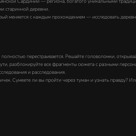
ьянской Сардинии — региона, богатого уникальными традици
ми старинной деревни.
рый меняется с каждым прохождением — исследовать деревню
я полностью перестраивается. Решайте головоломки, открыв
пути, разблокируйте все фрагменты сюжета с разными персо
сследования и расследования.
спичек. Сумеете ли вы пройти через туман и узнать правду? И