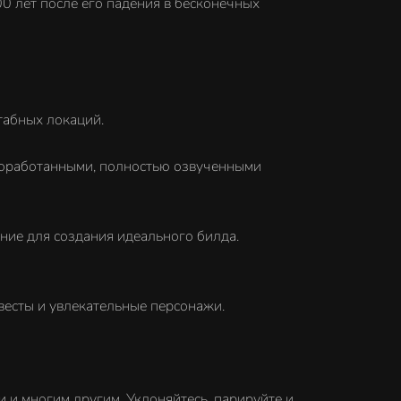
 лет после его падения в бесконечных
табных локаций.
роработанными, полностью озвученными
ние для создания идеального билда.
весты и увлекательные персонажи.
 и многим другим. Уклоняйтесь, парируйте и