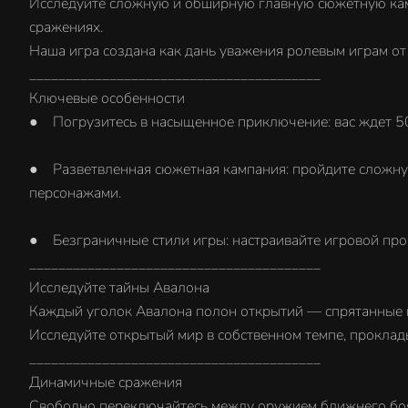
Исследуйте сложную и обширную главную сюжетную камп
сражениях.
Наша игра создана как дань уважения ролевым играм от
________________________________________
Ключевые особенности
● Погрузитесь в насыщенное приключение: вас ждет 50
● Разветвленная сюжетная кампания: пройдите сложну
персонажами.
● Безграничные стили игры: настраивайте игровой проц
________________________________________
Исследуйте тайны Авалона
Каждый уголок Авалона полон открытий — спрятанные п
Исследуйте открытый мир в собственном темпе, проклад
________________________________________
Динамичные сражения
Свободно переключайтесь между оружием ближнего боя, 