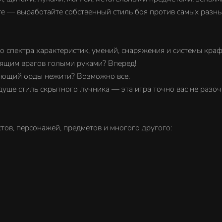
е — выработайте собственный стиль боя против самых разны
 спектра характеристик, умений, снаряжения и системы краф
сящим врагов голыми руками? Вперед!
вающий орды нежити? Возможно все.
уше стиль скрытного лучника — эта игра точно вас не разоч
стов, персонажей, предметов и многого другого: