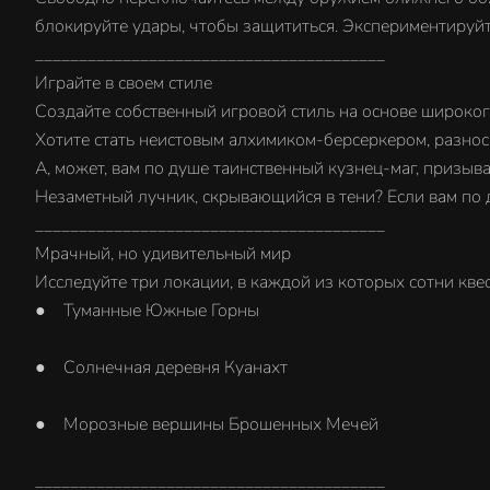
блокируйте удары, чтобы защититься. Экспериментируйт
________________________________________
Играйте в своем стиле
Создайте собственный игровой стиль на основе широкого
Хотите стать неистовым алхимиком-берсеркером, разно
А, может, вам по душе таинственный кузнец-маг, призы
Незаметный лучник, скрывающийся в тени? Если вам по д
________________________________________
Мрачный, но удивительный мир
Исследуйте три локации, в каждой из которых сотни кве
● Туманные Южные Горны
● Солнечная деревня Куанахт
● Морозные вершины Брошенных Мечей
________________________________________