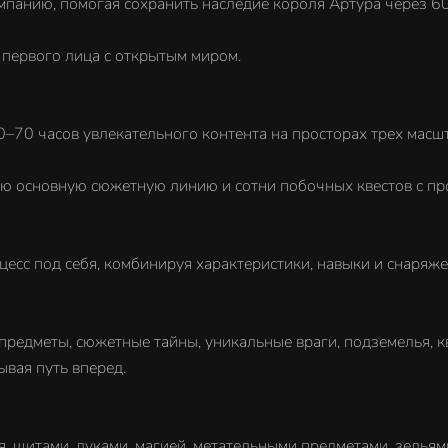
анию, помогая сохранить наследие короля Артура через 600
 первого лица с открытым миром.
–70 часов увлекательного контента на просторах трех масш
ю основную сюжетную линию и сотни побочных квестов с п
есс под себя, комбинируя характеристики, навыки и снаряже
редметы, сюжетные тайны, уникальные враги, подземелья, к
ывая путь вперед.
щитами, луками, магией, метательными предметами, зельями