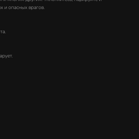
х и опасных врагов.
та.
арует.