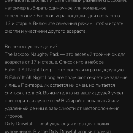
режимов позволяют играть самыми разными способами,
например выбирать одиночное или командное
соревнование. Базовая игра подходит для возраста от
13 и старше. Включите семейный режим, чтобы играть
смогли и участники другого возраста.
Вы непослушные детки?
The Jackbox Naughty Pack — это веселый тройничок для
возраста от 17 и старше. Список игр в наборе
Fakin’ It All Night Long — это ролевая игра на дедукцию.
В Fakin’ It All Night Long все получают секретное задание,
и лишь Притворщик остается ни с чем, но пытается
слиться с толпой. Выясните, кто из ваших друзей умеет
притворяться лучше всех! Выбирайте локальный или
удаленный режим в зависимости от местоположения
игроков.
Dirty Drawful — возбуждающая игра для плохих
художников. В игре Dirty Drawful игроки получат