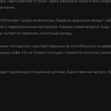
ера, нарисованное от руки. Здесь разумные орангутаны подра
етления.
а Юпитере. Среди живописных бараков, выросших вокруг за
 и перегруженные мастерские. Каждая новая встреча, будь т
нно пытаются пережить кислотный дождь.
ным господином, заинтригованным ее способностью создават
 чашку кофе. Но не только господин стремится получше узнать
здаст вселенную специально для вас. Единственный вопрос: б