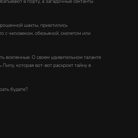
батывают в порту, а загадочные сектанты
брошенной шахты, приютились
о с человеком, обезьяной, скелетом или
ь вселенные. О своем удивительном таланте
 Лилу, которая вот-вот раскроет тайну в
рать будете?