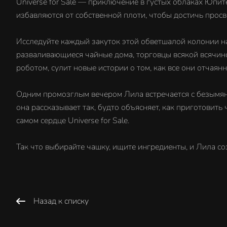
Universe for Sale — приключение в густых облаках Юпит
избавляются от собственной плоти, чтобы достичь просв
Исследуйте каждый закуток этой обветшалой колонии н
разваливающиеся чайные дома, торговцы всякой всячиной
роботом, сулит новые истории о том, как все они отчая
Одним промозглым вечером Лила встречается с безымян
она рассказывает так, будто объясняет, как приготовить
самом сердце Universe for Sale.
Так что выбирайте чашку, ищите ингредиенты, и Лила со
Назад к списку