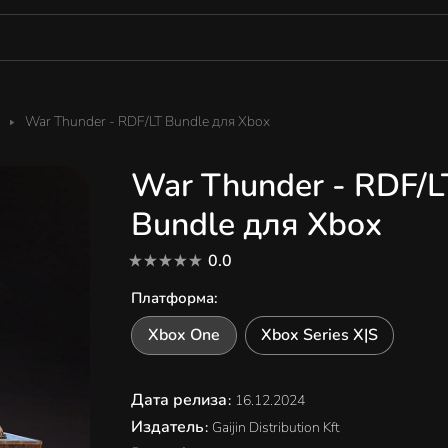
War Thunder - RDF/LT Bundle для Xbox
War Thunder - RDF/L
Bundle для Xbox
0.0
Платформа
:
Xbox One
Xbox Series X|S
Дата релиза
:
16.12.2024
Издатель
:
Gaijin Distribution Kft