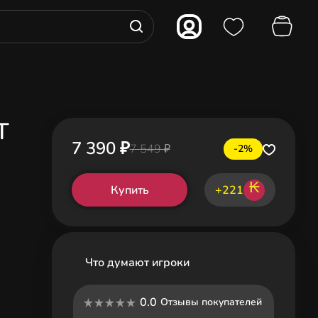
T
7 390 ₽
7 549 ₽
-2%
₭
Купить
+221
Что думают игроки
0.0
Отзывы покупателей