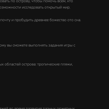
вать по острову, чтобы помочь всем, кто
возможности исследовать открытый мир.
очту и пробудить древнее божество ото сна.
у вы сможете выполнять задания игры с
бластей острова: тропические пляжи,
жей во время развития разных сюжетных