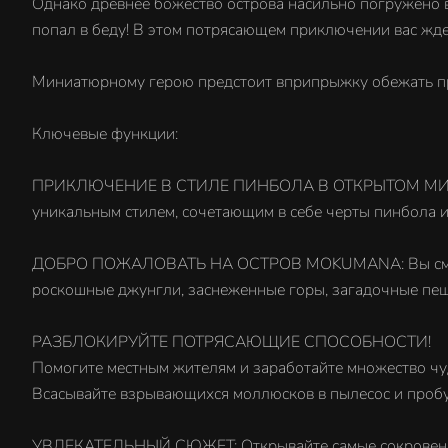
Однако древнее божество острова насильно погружено в
попал в беду! В этом потрясающем приключении вас жд
Миниатюрному герою предстоит вприпрыжку обежать прек
Ключевые функции:
ПРИКЛЮЧЕНИЕ В СТИЛЕ ПИНБОЛА В ОТКРЫТОМ МИРЕ: Сюже
уникальным стилем, сочетающим в себе черты пинбола и
ДОБРО ПОЖАЛОВАТЬ НА ОСТРОВ MOKUMANA: Вы сможете 
роскошные джунгли, заснеженные горы, загадочные пещ
РАЗБЛОКИРУЙТЕ ПОТРЯСАЮЩИЕ СПОСОБНОСТИ!
Помогите местным жителям и заработайте множество чу
Всасывайте взрывающихся моллюсков в пылесос и проб
УВЛЕКАТЕЛЬНЫЙ СЮЖЕТ: Открывайте самые сокровенные 