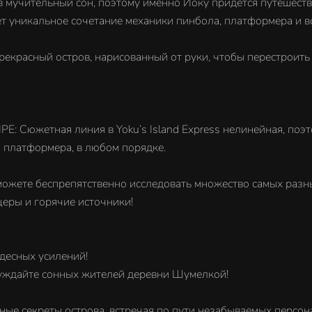
 мучительный сон, поэтому именно Йоку придется путешество
ет уникальное сочетание механики пинбола, платформера и 
расный остров, нарисованный от руки, чтобы перестроить п
тная линия в Yoku’s Island Express нелинейная, поэтом
 платформера, в любом порядке.
беспрепятственно исследовать множество самых разных о
еры и горячие источники!
десных усилений!
уждайте сонных жителей деревни Шумелкой!
секреты острова, встречая по пути незабываемых персона