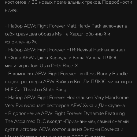
костюмов и 20 новых премиальных треков. Подробности
ниже:
- Набор AEW: Fight Forever Matt Hardy Pack включает в
себя сразу два образа Мэтта Харди: обычный и
«сломленный».
- Набор AEW: Fight Forever FTR: Revival Pack включает
бойцов AEW Дакса Харвуда и Кэша Уилера ПЛЮС
мини-игры Join Us и Deth Race-X.
- В комплект AEW: Fight Forever Limitless Bunny Bundle
входят рестлеры AEW Зайка и Кит Ли ПЛЮС мини-игры
MJF Car Thrash и Sloth Sling.
- Набор AEW: Fight Forever Hookhausen Very Handsome,
Very Evil включает рестлеров AEW Хука и Данхаузена.
- В дополнение AEW: Fight Forever Dynamite Featuring
The Acclaimed DLC входят «Признанные», самый смелый
дуэт в истории AEW, состоящий из Энтони Боуэнса и