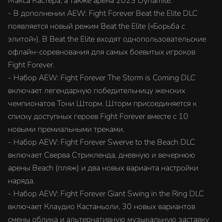
Макса Кастера, а также арена 2023 Dynamite.
- В дополнении AEW: Fight Forever Beat the Elite DLC
появляется новый режим Beat the Elite («Борьба с
элитой»). В Beat the Elite входят однопользовательские
офлайн-соревнования для самых боевитых игроков
Fight Forever.
- Набор AEW: Fight Forever The Storm is Coming DLC
включает легендарную победительницу женских
чемпионатов Тони Шторм. Шторм присоединяется к
списку доступных героев Fight Forever вместе с 10
новыми премиальными треками.
- Набор AEW: Fight Forever Swerve to the Beach DLC
включает Сверва Стрикленда, дневную и вечернюю
арены Beach (пляж) и два новых варианта настройки
наряда.
- Набор AEW: Fight Forever Giant Swing in the Ring DLC
включает Клаудио Кастаньоли, 30 новых вариантов
смены облика и альтернативную музыкальную заставку