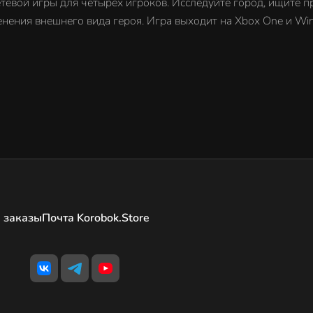
етевой игры для четырех игроков. Исследуйте город, ищите 
нения внешнего вида героя. Игра выходит на Xbox One и Wi
 заказы
Почта Korobok.Store