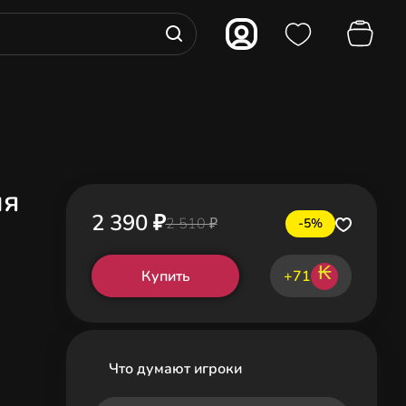
ля
2 390 ₽
2 510 ₽
-5%
₭
Купить
+71
Что думают игроки