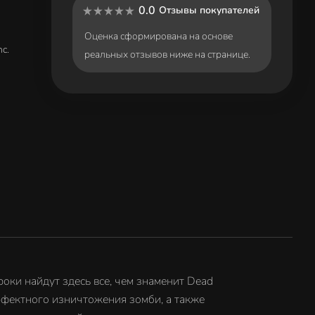
0.0
Отзывы покупателей
Оценка сформирована на основе
c.
реальных отзывов ниже на странице.
оки найдут здесь все, чем знаменит Dead
ффектного изничтожения зомби, а также