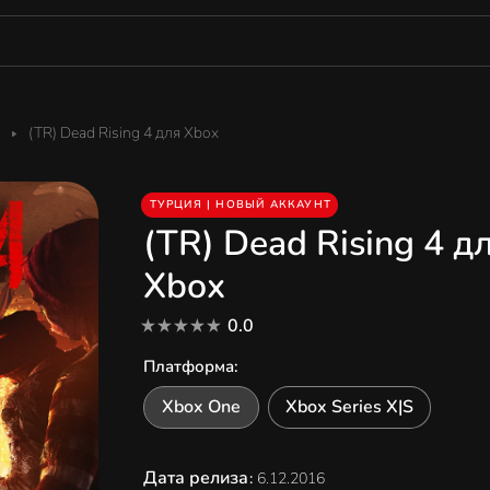
(TR) Dead Rising 4 для Xbox
ТУРЦИЯ | НОВЫЙ АККАУНТ
(TR) Dead Rising 4 д
Xbox
0.0
Платформа
:
Xbox One
Xbox Series X|S
Дата релиза
:
6.12.2016