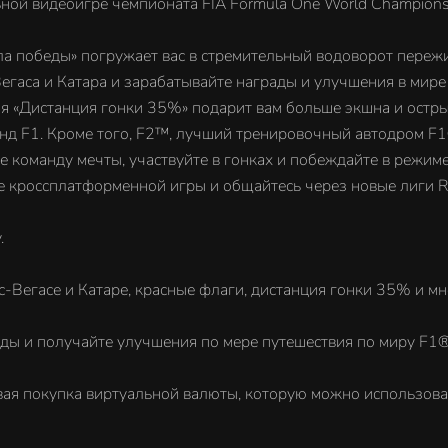
ной видеоигре чемпионата FIA Formula One World Champion
а победы» погружает вас в стремительный водоворот переж
Вегаса и Катара и зарабатывайте награды и улучшения в мир
ция «Дистанция гонки 35%» подарит вам больше экшна и ост
нд F1. Кроме того, F2™, лучший тренировочный автодром F1
е команду мечты, участвуйте в гонках и побеждайте в режим
 кроссплатформенной игры и общайтесь через новые лиги Ra
.
асе и Катаре, красные флаги, дистанция гонки 35% и мно
ады и получайте улучшения по мере путешествия по миру F1® 
вая покупка виртуальной валюты, которую можно использова