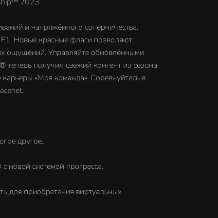
ship™ 2023.
иваний и напряжённого соперничества.
е F1. Новые красные флаги позволяют
рых ощущений. Управляйте обновлёнными
® теперь получил свежий контент из сезона
е карьеры «Моя команда». Соревнуйтесь в
cenet.
гое другое.
с новой системой прогресса.
ть для приобретения виртуальных