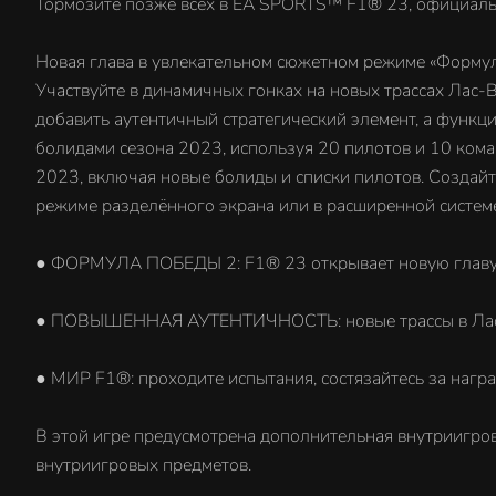
Тормозите позже всех в EA SPORTS™ F1® 23, официаль
Новая глава в увлекательном сюжетном режиме «Формул
Участвуйте в динамичных гонках на новых трассах Лас-
добавить аутентичный стратегический элемент, а функ
болидами сезона 2023, используя 20 пилотов и 10 кома
2023, включая новые болиды и списки пилотов. Создайт
режиме разделённого экрана или в расширенной системе
● ФОРМУЛА ПОБЕДЫ 2: F1® 23 открывает новую главу
● ПОВЫШЕННАЯ АУТЕНТИЧНОСТЬ: новые трассы в Лас-Вег
● МИР F1®: проходите испытания, состязайтесь за нагр
В этой игре предусмотрена дополнительная внутриигро
внутриигровых предметов.