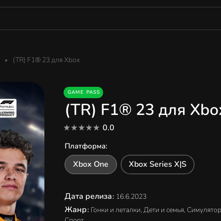
(TR) F1® 23 для Xbox
GAME PASS
(TR) F1® 23 для Xbo
0.0
Платформа
:
Xbox One
Xbox Series X|S
Дата релиза
:
16.6.2023
Жанр
:
Гонки и леталки, Дети и семья, Симулято
Спорт