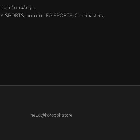
ru-ru/legal.
, EA SPORTS, логотип EA SPORTS, Codemasters,
hello@korobok.store