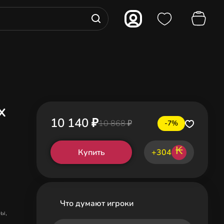
x
10 140 ₽
10 868 ₽
-7%
₭
Купить
+304
Что думают игроки
ры,