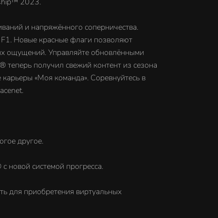
ship™ 2023.
иваний и напряжённого соперничества.
е F1. Новые красные флаги позволяют
рых ощущений. Управляйте обновлёнными
® теперь получил свежий контент из сезона
е карьеры «Моя команда». Соревнуйтесь в
cenet.
гое другое.
с новой системой прогресса.
ть для приобретения виртуальных