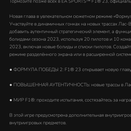
Тормозите позже всех в EA SPORTS™ F1® 23, официаль
Новая глава в увлекательном сюжетном режиме «Формул
Участвуйте в динамичных гонках на новых трассах Лас-
добавить аутентичный стратегический элемент, а функ
болидами сезона 2023, используя 20 пилотов и 10 кома
2023, включая новые болиды и списки пилотов. Создайт
режиме разделённого экрана или в расширенной системе
● ФОРМУЛА ПОБЕДЫ 2: F1® 23 открывает новую главу
● ПОВЫШЕННАЯ АУТЕНТИЧНОСТЬ: новые трассы в Лас-Вег
● МИР F1®: проходите испытания, состязайтесь за нагр
В этой игре предусмотрена дополнительная внутриигро
внутриигровых предметов.