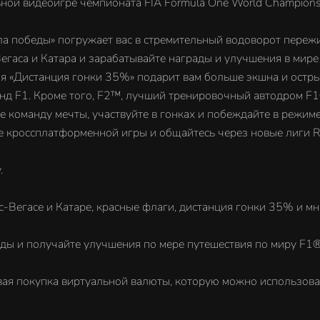
ной видеоигре чемпионата FIA Formula One World Champion
а победы» погружает вас в стремительный водоворот переж
Вегаса и Катара и зарабатывайте награды и улучшения в мир
ция «Дистанция гонки 35%» подарит вам больше экшна и ост
нд F1. Кроме того, F2™, лучший тренировочный автодром F1
е команду мечты, участвуйте в гонках и побеждайте в режим
 кроссплатформенной игры и общайтесь через новые лиги Ra
.
асе и Катаре, красные флаги, дистанция гонки 35% и мно
ады и получайте улучшения по мере путешествия по миру F1® 
вая покупка виртуальной валюты, которую можно использова