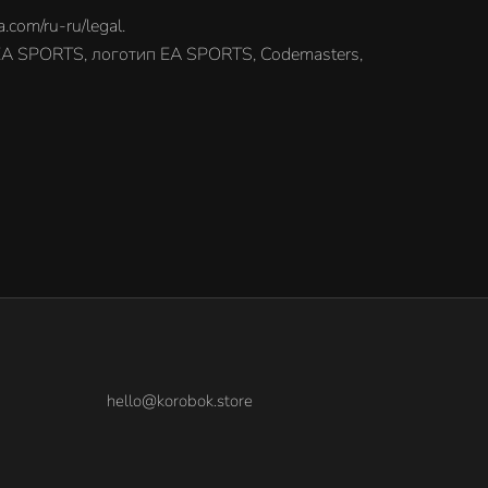
ru-ru/legal.
, EA SPORTS, логотип EA SPORTS, Codemasters,
hello@korobok.store