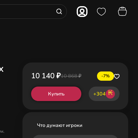
x
10 140 ₽
10 868 ₽
-7%
₭
Купить
+304
Что думают игроки
ры,