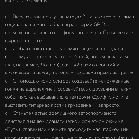
им этого забывать!
o Вместе с вами могут играть до 21 игрока — это самая
социальная и масштабная игра в серии GRID с
возможностью кроссплатформенной игры. Произведите
фурор на трассе.
o Любая гонка станет запоминающейся благодаря
богатому ассортименту автомобилей, новым локациям
(как, например, Лондон), разнообразию событий и
возможности находить себе соперников прямо на трассе.
o С помощью конструктора создавайте напряжённые
гонки на адреналине и соревнуйтесь с друзьями в таких
событиях, как выбывание, «электро» и «Дрифт». Хотите
выставить гиперкар против грузовика — запросто!
o Станьте частью зрелищного автоспортивного
действия в нашем драматическом сюжетном режиме
«Путь к славе» или начните проходить масштабнейший
режим карьеры с сотнями головокружительных событий.