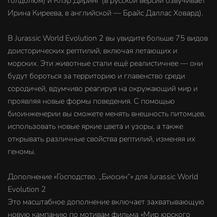
Голдблюм) и Клэр Диринг (в русской версии озвучивает
Ирина Киреева, в английской — Брайс Даллас Ховард).
В Jurassic World Evolution 2 вы увидите больше 75 видов
доисторических рептилий, включая летающих и
морских. Эти животные стали ещё реалистичнее — они
будут бороться за территорию и главенство среди
сородичей, вдумчиво реагируя на окружающий мир и
проявляя новые формы поведения. С помощью
биоинженерии вы сможете менять внешность питомцев,
использовать новые яркие цвета и узоры, а также
открывать различные свойства рептилий, изменяя их
геномы.
Дополнение «Господство. „Биосин“» для Jurassic World
Evolution 2
Это масштабное дополнение включает захватывающую
новую кампанию по мотивам фильма «Мир юрского