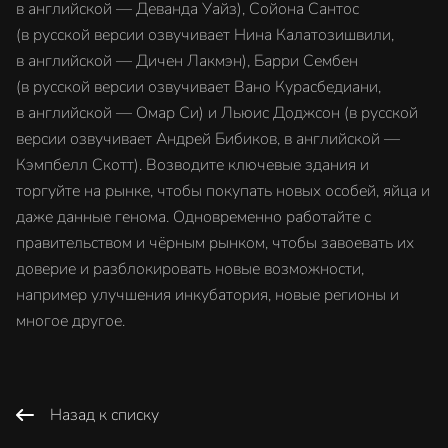
в английской — Деванда Уайз), Сойона Сантос
(в русской версии озвучивает Нина Калатозишвили,
в английской — Дичен Лакмэн), Барри Сембен
(в русской версии озвучивает Вано Курасбедиани,
в английской — Омар Си) и Льюис Доджсон (в русской
версии озвучивает Андрей Бибиков, в английской —
Кэмпбелл Скотт). Возводите ключевые здания и
торгуйте на рынке, чтобы покупать новых особей, яйца и
даже данные генома. Одновременно работайте с
правительством и чёрным рынком, чтобы завоевать их
доверие и разблокировать новые возможности,
например улучшения инкубатория, новые регионы и
многое другое.
Назад к списку