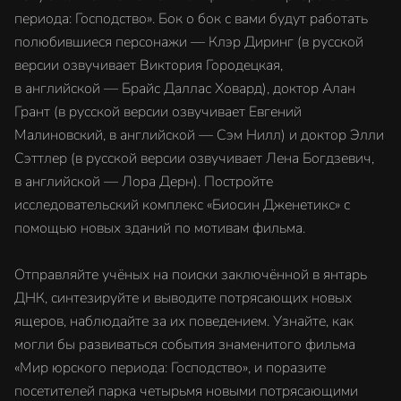
периода: Господство». Бок о бок с вами будут работать
полюбившиеся персонажи — Клэр Диринг (в русской
версии озвучивает Виктория Городецкая,
в английской — Брайс Даллас Ховард), доктор Алан
Грант (в русской версии озвучивает Евгений
Малиновский, в английской — Сэм Нилл) и доктор Элли
Сэттлер (в русской версии озвучивает Лена Богдзевич,
в английской — Лора Дерн). Постройте
исследовательский комплекс «Биосин Дженетикс» с
помощью новых зданий по мотивам фильма.
Отправляйте учёных на поиски заключённой в янтарь
ДНК, синтезируйте и выводите потрясающих новых
ящеров, наблюдайте за их поведением. Узнайте, как
могли бы развиваться события знаменитого фильма
«Мир юрского периода: Господство», и поразите
посетителей парка четырьмя новыми потрясающими