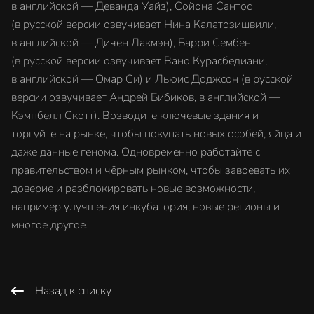
в английской — Деванда Уайз), Сойона Сантос
(в русской версии озвучивает Нина Калатозишвили,
в английской — Дичен Лакмэн), Барри Сембен
(в русской версии озвучивает Вано Курасбедиани,
в английской — Омар Си) и Льюис Доджсон (в русской
версии озвучивает Андрей Бибиков, в английской —
Кэмпбелл Скотт). Возводите ключевые здания и
торгуйте на рынке, чтобы покупать новых особей, яйца и
даже данные генома. Одновременно работайте с
правительством и чёрным рынком, чтобы завоевать их
доверие и разблокировать новые возможности,
например улучшения инкубатория, новые регионы и
многое другое.
Назад к списку