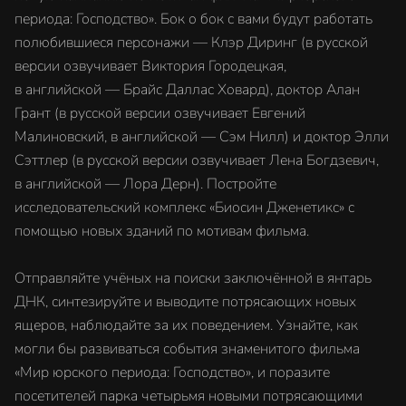
периода: Господство». Бок о бок с вами будут работать
полюбившиеся персонажи — Клэр Диринг (в русской
версии озвучивает Виктория Городецкая,
в английской — Брайс Даллас Ховард), доктор Алан
Грант (в русской версии озвучивает Евгений
Малиновский, в английской — Сэм Нилл) и доктор Элли
Сэттлер (в русской версии озвучивает Лена Богдзевич,
в английской — Лора Дерн). Постройте
исследовательский комплекс «Биосин Дженетикс» с
помощью новых зданий по мотивам фильма.
Отправляйте учёных на поиски заключённой в янтарь
ДНК, синтезируйте и выводите потрясающих новых
ящеров, наблюдайте за их поведением. Узнайте, как
могли бы развиваться события знаменитого фильма
«Мир юрского периода: Господство», и поразите
посетителей парка четырьмя новыми потрясающими