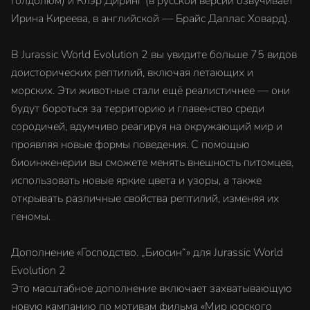
Голдблюм) и Клэр Диринг (в русской версии озвучивает
Ирина Киреева, в английской — Брайс Даллас Ховард).
В Jurassic World Evolution 2 вы увидите больше 75 видов
доисторических рептилий, включая летающих и
морских. Эти животные стали ещё реалистичнее — они
будут бороться за территорию и главенство среди
сородичей, вдумчиво реагируя на окружающий мир и
проявляя новые формы поведения. С помощью
биоинженерии вы сможете менять внешность питомцев,
использовать новые яркие цвета и узоры, а также
открывать различные свойства рептилий, изменяя их
геномы.
Дополнение «Господство. „Биосин“» для Jurassic World
Evolution 2
Это масштабное дополнение включает захватывающую
новую кампанию по мотивам фильма «Мир юрского