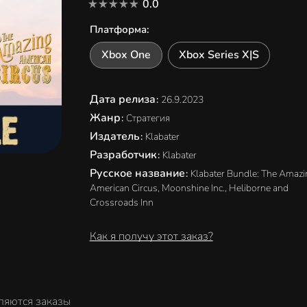
0.0
Платформа
:
Xbox One
Xbox Series X|S
Дата релиза
:
26.9.2023
Жанр
:
Стратегия
Издатель
:
Klabater
Разработчик
:
Klabater
Русское название
:
Klabater Bundle: The Amazi
American Circus, Moonshine Inc., Heliborne and
Crossroads Inn
Как я получу этот заказ?
ляются заказы