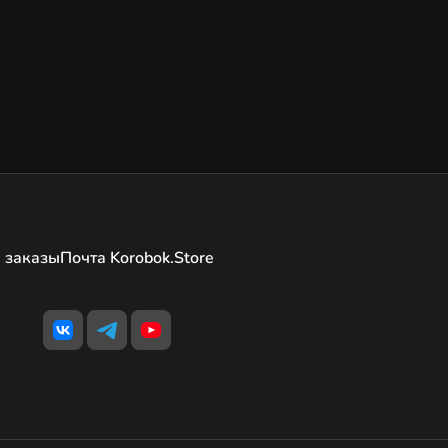
 заказы
Почта Korobok.Store