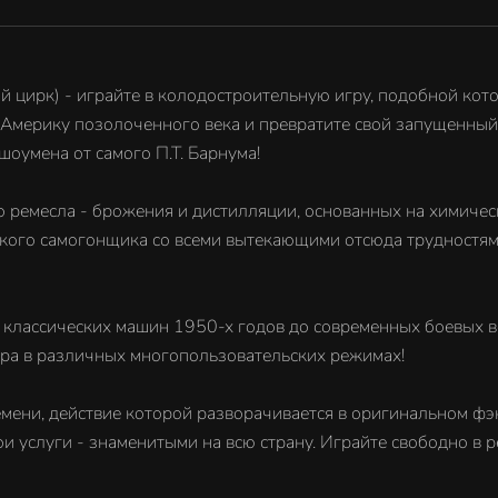
й цирк) - играйте в колодостроительную игру, подобной кот
е Америку позолоченного века и превратите свой запущенны
оумена от самого П.Т. Барнума!
о ремесла - брожения и дистилляции, основанных на химичес
кого самогонщика со всеми вытекающими отсюда трудностями
т классических машин 1950-х годов до современных боевых в
мира в различных многопользовательских режимах!
ремени, действие которой разворачивается в оригинальном ф
свои услуги - знаменитыми на всю страну. Играйте свободно в