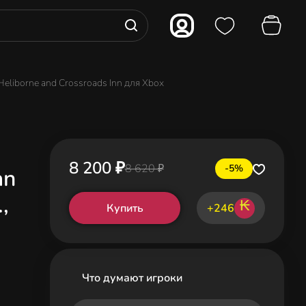
 Heliborne and Crossroads Inn для Xbox
:
8 200 ₽
8 620 ₽
-5%
an
,
₭
Купить
+246
Что думают игроки