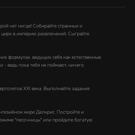
орой нет нигде! Собирайте странных и
й цирк в империю развлечений. Сыграйте
ких формулах, ведущих себя как естественные
 - ведь пока тебя не поймают, ничего
ертолетов XXI века. Выполняйте задания
энтезийном мире Делкрис. Постройте и
 режиме "песочницы" или пройдите богатую