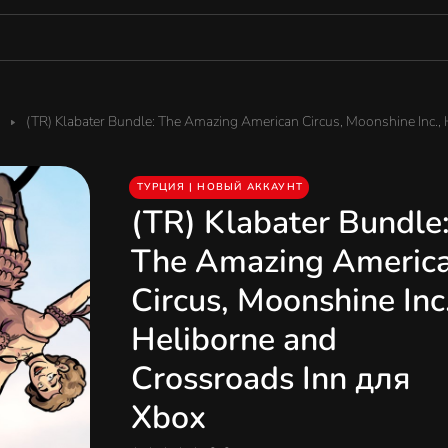
(TR) Klabater Bundle: The Amazing American Circus, Moonshine Inc.,
ТУРЦИЯ | НОВЫЙ АККАУНТ
(TR) Klabater Bundle
The Amazing Americ
Circus, Moonshine Inc.
Heliborne and
Crossroads Inn для
Xbox