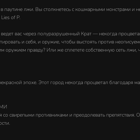
 в паутине лжи. Вы столкнетесь с кошмарными монстрами и 
ies of P.
й ведет вас через полуразрушенный Крат — некогда процвета
птировать и себя, и оружие, чтобы выстоять против неописуе
оим оружием правду? Или же сплетете собственную сеть лжи,
екрасной эпохе. Этот город некогда процветал благодаря ма
АМИ
я со свирепыми противниками и преодолевать препятствия. 
ости.