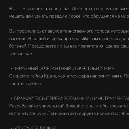
Вы — марионетка, созданная Джеппетто и запутавшаяся
мешать вам узнать правду о хаосе, что обрушился на мир L
Вы проснулись от звуков таинственного голоса, которы
насилие. В нашей игре жанра soulslike вам придется ада
богачей. Преодолеете ли вы все препятствия, сделав св
только вам.
・ МРАЧНЫЙ, ЭЛЕГАНТНЫЙ И ЖЕСТОКИЙ МИР
Откройте тайны Крата, чья атмосфера напомнит вам о Пр
залиты кровью.
・СРАЖАЙТЕСЬ ПЕРЕРАБОТАННЫМИ ИНСТРУМЕНТ
Разработайте уникальный боевой стиль, чтобы сражатьс
используйте руку Легиона и активируйте новые способн
・ЧТО ТАКОЕ ЛОЖЬ?