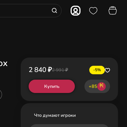
ox
2 840 ₽
2 991 ₽
-5%
₭
Купить
+85
Что думают игроки