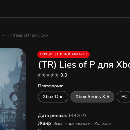
(TR) Lies of P для Xbox
ТУРЦИЯ | НОВЫЙ АККАУНТ
(TR) Lies of P для Xb
0.0
Платформа
:
Xbox One
Xbox Series X|S
PC
Дата релиза
:
18.9.2023
Жанр
:
Экшн и приключения, Ролевые