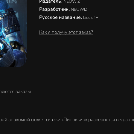
Издатель
:
NEOWIZ
Разработчик
:
NEOWIZ
Русское название
:
Lies of P
Как я получу этот заказ?
ляются заказы
оторой знакомый сюжет сказки «Пиноккио» развернется в мрач