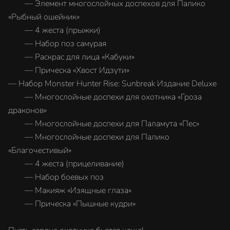
— Элемент многослойных доспехов для Палико
«Рыбный ошейник»
— 4 жеста (прыжки)
— Набор поз самурая
— Раскрас для лица «Кабуки»
— Прическа «Хвост Идзути»
— Набор Monster Hunter Rise: Sunbreak Издание Deluxe
— Многослойные доспехи для охотника «Гроза
драконов»
— Многослойные доспехи для Паламута «Пес»
— Многослойные доспехи для Палико
«Благочестивый»
— 4 жеста (прицеливание)
— Набор боевых поз
— Макияж «Изящные глаза»
— Прическа «Пышные кудри»